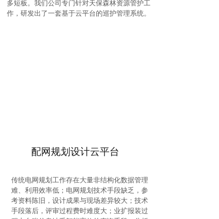
多短板。
我们公司专门针对天保森林资源管护工
作，研发出了一套基于云平台的巡护管理系统。
中央第七生态环境保护督察组督察国家林业和草
原局动员会在北京召开
揭开国家草原自然公园的神秘面纱
配网规划设计云平台
传统电网规划工作存在大量非结构化数据管理
难、利用效率低；电网规划技术手段缺乏，参
考资料陈旧，设计成果与现场差异较大；技术
手段落后，评审过程费时难度大；
业扩报装过