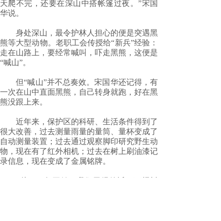
天爬不完，还要在深山中搭帐篷过夜。”宋国
华说。
身处深山，最令护林人担心的便是突遇黑
熊等大型动物。老职工会传授给“新兵”经验：
走在山路上，要经常喊叫，吓走黑熊，这便是
“喊山”。
但“喊山”并不总奏效。宋国华还记得，有
一次在山中直面黑熊，自己转身就跑，好在黑
熊没跟上来。
近年来，保护区的科研、生活条件得到了
很大改善，过去测量雨量的量筒、量杯变成了
自动测量装置；过去通过观察脚印研究野生动
物，现在有了红外相机；过去在树上刷油漆记
录信息，现在变成了金属铭牌。
“从2009年开始，我们已经给近20万棵树
挂上了铭牌，相当于这些树都有了自己的‘身
份证’。”宋国华说。
1997年，丰林保护区加入联合国教科文组