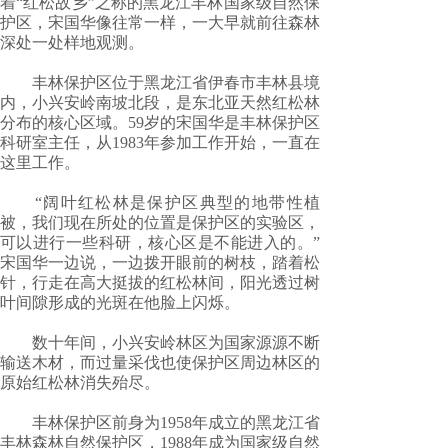
着“红松故乡”之称的黑龙江丰林国家级自然保
护区，宋国华像往常一样，一大早就前往森林
深处一处样地观测。
丰林保护区位于黑龙江省伊春市丰林县境
内，小兴安岭南坡北段，是东北亚天然红松林
分布的核心区域。59岁的宋国华是丰林保护区
科研室主任，从1983年参加工作开始，一直在
这里工作。
“阔叶红松林是保护区典型的地带性植
被，我们现在所处的位置是保护区的实验区，
可以进行一些科研，核心区是不能进入的。”
宋国华一边说，一边拨开眼前的树枝，踏着松
针，行走在高大挺拔的红松林间，阳光透过树
叶间隙形成的光斑在他脸上闪烁。
数十
年间，小兴安岭林区为国家源源不断
输送木材，而过量采伐也使保护区周边林区的
原始红松林消失殆尽。
丰林保护区前身为1958年成立的黑龙江省
丰林森林自然保护区，1988年成为国家级自然